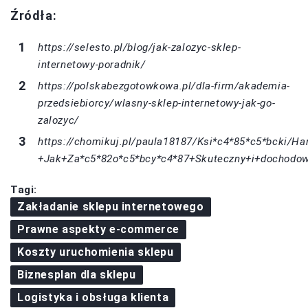
Źródła:
https://selesto.pl/blog/jak-zalozyc-sklep-
internetowy-poradnik/
https://polskabezgotowkowa.pl/dla-firm/akademia-
przedsiebiorcy/wlasny-sklep-internetowy-jak-go-
zalozyc/
https://chomikuj.pl/paula18187/Ksi*c4*85*c5*bcki/Ha
+Jak+Za*c5*82o*c5*bcy*c4*87+Skuteczny+i+dochodo
Tagi:
Zakładanie sklepu internetowego
Prawne aspekty e-commerce
Koszty uruchomienia sklepu
Biznesplan dla sklepu
Logistyka i obsługa klienta