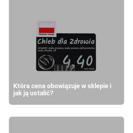
Która cena obowiązuje w sklepie i
jak ją ustalić?