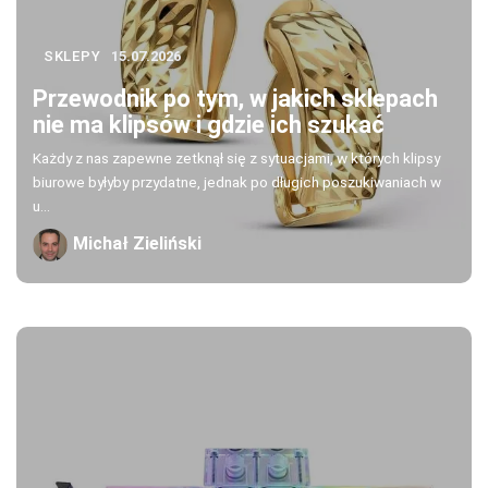
SKLEPY
15.07.2026
Przewodnik po tym, w jakich sklepach
nie ma klipsów i gdzie ich szukać
Każdy z nas zapewne zetknął się z sytuacjami, w których klipsy
biurowe byłyby przydatne, jednak po długich poszukiwaniach w
u...
Michał Zieliński