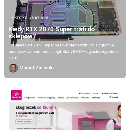
SKLEPY
15.07.2026
Kiedy RTX 2070 Super trafi do
sklepów?
Premiera RTX 2070 Super bez wątpienia wzbudziła ogromne
emocje w świecie technologii. Kiedy NVIDIA ogłosiła pojawienie
się te...
Michał Zieliński