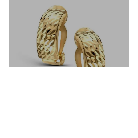
Przewodnik po tym, w jakich
sklepach nie ma klipsów i gdzie ich
szukać