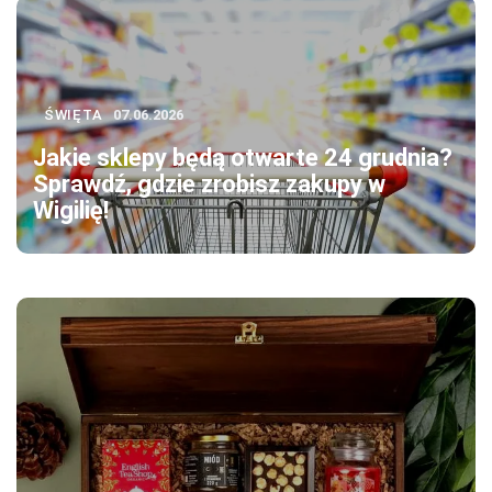
ŚWIĘTA
07.06.2026
Jakie sklepy będą otwarte 24 grudnia?
Sprawdź, gdzie zrobisz zakupy w
Wigilię!