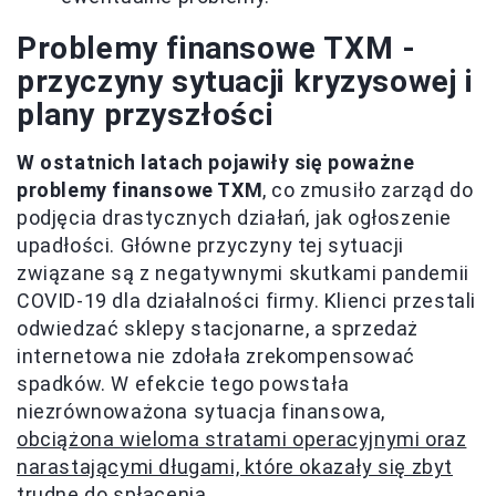
Problemy finansowe TXM -
przyczyny sytuacji kryzysowej i
plany przyszłości
W ostatnich latach pojawiły się poważne
problemy finansowe TXM
, co zmusiło zarząd do
podjęcia drastycznych działań, jak ogłoszenie
upadłości. Główne przyczyny tej sytuacji
związane są z negatywnymi skutkami pandemii
COVID-19 dla działalności firmy. Klienci przestali
odwiedzać sklepy stacjonarne, a sprzedaż
internetowa nie zdołała zrekompensować
spadków. W efekcie tego powstała
niezrównoważona sytuacja finansowa,
obciążona wieloma stratami operacyjnymi oraz
narastającymi długami, które okazały się zbyt
trudne do spłacenia
.