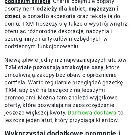
pobliskim sklepie
. Oferta obejmuje bogaty
asortyment
odzieży dla kobiet, mężczyzn i
dzieci
, a ponadto akcesoria oraz tekstylia do
domu.
TXM troszczy się także o wystrój wnętrz
,
oferując różnorodne dekoracje, naczynia i
szereg innych artykułów niezbędnych w
codziennym funkcjonowaniu.
Niewątpliwie jednym z najważniejszych atutów
TXM
stale pozostają atrakcyjne ceny
, które
umożliwiają zakupy bez obaw o opróżnienie
portfela. Warto regularnie przeglądać gazetkę
TXM, aby być na bieżąco z najlepszymi
promocjami. Można tam znaleźć wyjątkowe
oferty, które pozwalają na zaoszczędzenie
jeszcze większej kwoty.
Darmowa dostawa
to
jeszcze jeden atut, który przyciąga klientów.
Wykorzystaj dodatkowe promocje i