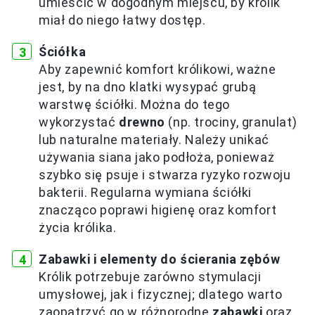
umieścić w dogodnym miejscu, by królik
miał do niego łatwy dostęp.
Ściółka
Aby zapewnić komfort królikowi, ważne
jest, by na dno klatki wysypać grubą
warstwę ściółki. Można do tego
wykorzystać
drewno
(np. trociny, granulat)
lub naturalne materiały. Należy unikać
używania siana jako podłoża, ponieważ
szybko się psuje i stwarza ryzyko rozwoju
bakterii. Regularna wymiana ściółki
znacząco poprawi higienę oraz komfort
życia królika.
Zabawki i elementy do ścierania zębów
Królik potrzebuje zarówno stymulacji
umysłowej, jak i fizycznej; dlatego warto
zaopatrzyć go w różnorodne
zabawki
oraz